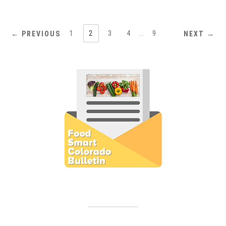
1
2
3
4
…
9
← PREVIOUS
NEXT →
Subscribe to E-Newsletter