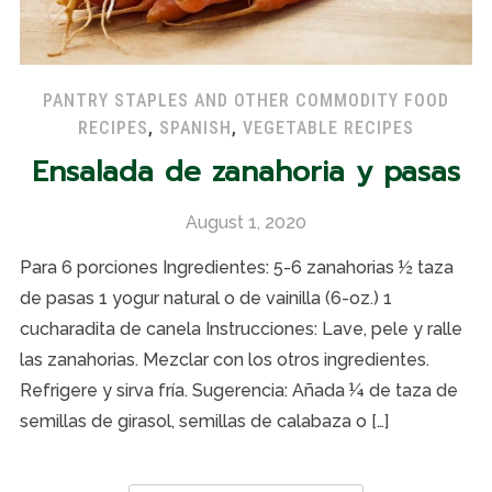
PANTRY STAPLES AND OTHER COMMODITY FOOD
RECIPES
,
SPANISH
,
VEGETABLE RECIPES
Ensalada de zanahoria y pasas
August 1, 2020
Para 6 porciones Ingredientes: 5-6 zanahorias ½ taza
de pasas 1 yogur natural o de vainilla (6-oz.) 1
cucharadita de canela Instrucciones: Lave, pele y ralle
las zanahorias. Mezclar con los otros ingredientes.
Refrigere y sirva fría. Sugerencia: Añada ¼ de taza de
semillas de girasol, semillas de calabaza o […]