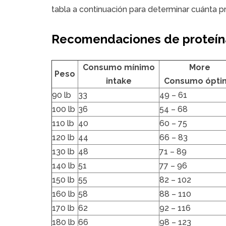
tabla a continuación para determinar cuánta pr
Recomendaciones de proteína
Consumo mínimo
More
Peso
intake
Consumo ópti
90 lb
33
49 – 61
100 lb
36
54 – 68
110 lb
40
60 – 75
120 lb
44
66 – 83
130 lb
48
71 – 89
140 lb
51
77 – 96
150 lb
55
82 – 102
160 lb
58
88 – 110
170 lb
62
92 – 116
180 lb
66
98 – 123