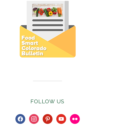
Subscribe to E-Newsletter
FOLLOW US
facebook
instagram
pinterest
youtube
flickr