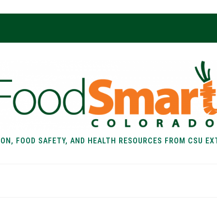
ION, FOOD SAFETY, AND HEALTH RESOURCES FROM CSU EX
EALTH
FOOD SAFETY
FOOD
RECIPE