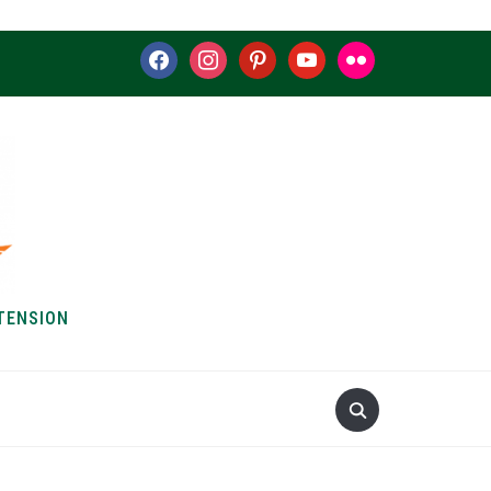
facebook
instagram
pinterest
youtube
flickr
TENSION
S & HOW-TOS
ABOUT