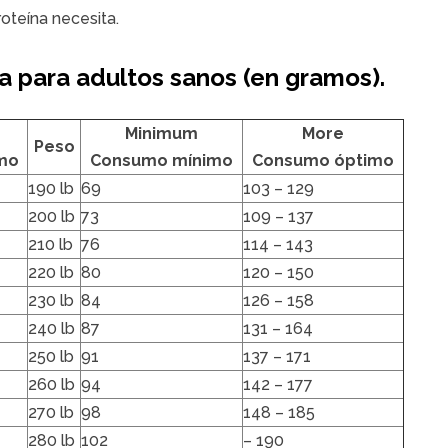
oteína necesita.
 para adultos sanos (en gramos).
Minimum
More
Peso
mo
Consumo mínimo
Consumo óptimo
190 lb
69
103 – 129
200 lb
73
109 – 137
210 lb
76
114 – 143
220 lb
80
120 – 150
230 lb
84
126 – 158
240 lb
87
131 – 164
250 lb
91
137 – 171
260 lb
94
142 – 177
270 lb
98
148 – 185
280 lb
102
– 190