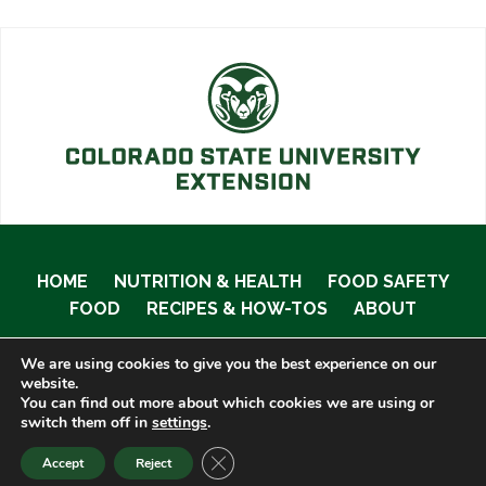
HOME
NUTRITION & HEALTH
FOOD SAFETY
FOOD
RECIPES & HOW-TOS
ABOUT
We are using cookies to give you the best experience on our
website.
You can find out more about which cookies we are using or
© 2020 Food Smart Colorado •
Site Admin
switch them off in
settings
.
CLOSE GDPR COOKIE BANNER
Accept
Reject