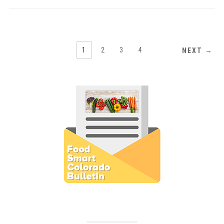
1
2
3
4
NEXT →
Subscribe to E-Newsletter