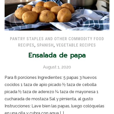
PANTRY STAPLES AND OTHER COMMODITY FOOD
RECIPES
,
SPANISH
,
VEGETABLE RECIPES
Ensalada de papa
August 1, 2020
Para 8 porciones Ingredientes: 5 papas 3 huevos
cocidos 1 taza de apio picado ½ taza de cebolla
picada ½ taza de aderezo ¼ taza de mayonesa 1
cucharada de mostaza Sal y pimienta, al gusto
Instrucciones: Lave bien las papas, luego colóquelas
en una olla y cubra con agua […]