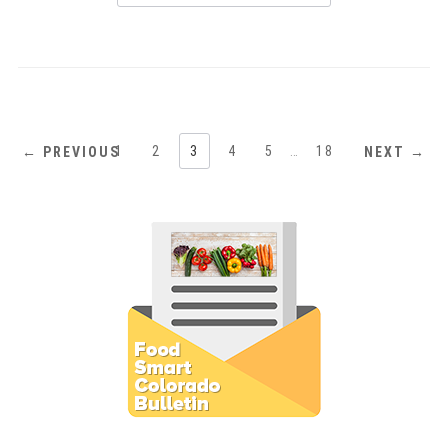
1
2
3
4
5
…
18
← PREVIOUS
NEXT →
Subscribe to E-Newsletter