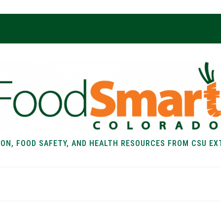
ION, FOOD SAFETY, AND HEALTH RESOURCES FROM CSU EX
EALTH
FOOD SAFETY
FOOD
RECIPE