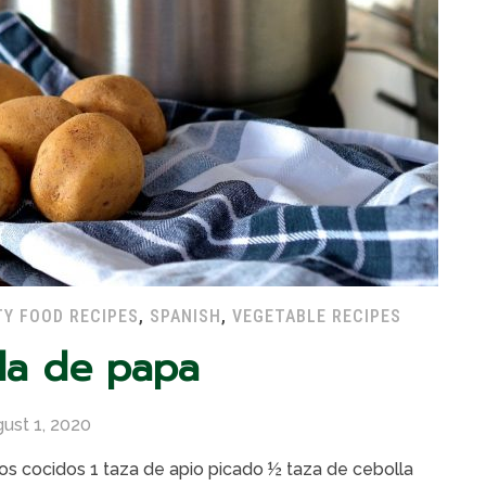
Y FOOD RECIPES
,
SPANISH
,
VEGETABLE RECIPES
da de papa
ust 1, 2020
os cocidos 1 taza de apio picado ½ taza de cebolla