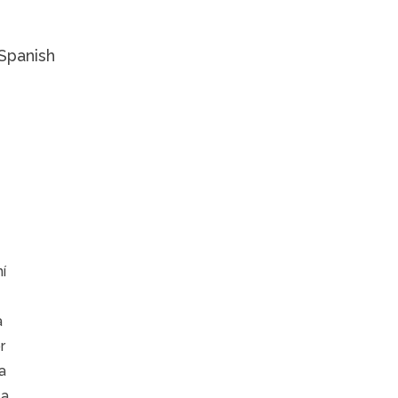
Spanish
í
a
r
a
la