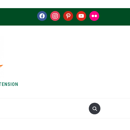
facebook
instagram
pinterest
youtube
flickr
TENSION
S & HOW-TOS
ABOUT