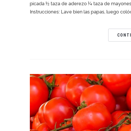
picada ½ taza de aderezo ¼ taza de mayonesa
Instrucciones: Lave bien las papas, luego coló
CONT