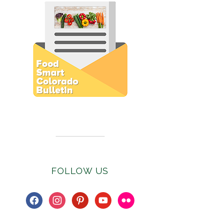
Subscribe to E-Newsletter
FOLLOW US
facebook
instagram
pinterest
youtube
flickr